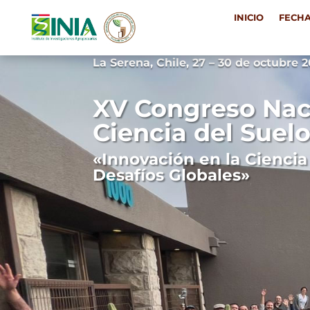
INICIO
FECH
INICIO
FECH
La Serena, Chile, 27 – 30 de octubre 
XV Congreso Naci
Ciencia del Suel
«Innovación en la Ciencia
Desafíos Globales»