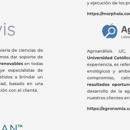
y ejecución de los p
https://morphola.c
niería de ciencias de
Agroanálisis UC
amos dar soporte de
Universidad Católic
 renovables
en todas
experiencia, es refe
ye especialistas de
enológicos y ambi
etidos a brindar un
compromiso, cal
idad, basado en una
resultados oportun
ción con el cliente.
desarrollo de la a
nuestros clientes en
https://agronomia.uc