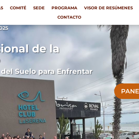
AS
COMITÉ
SEDE
PROGRAMA
VISOR DE RESÚMENES
AS
COMITÉ
SEDE
PROGRAMA
VISOR DE RESÚMENES
CONTACTO
CONTACTO
2025
onal de la
o
 del Suelo para Enfrentar
PANE