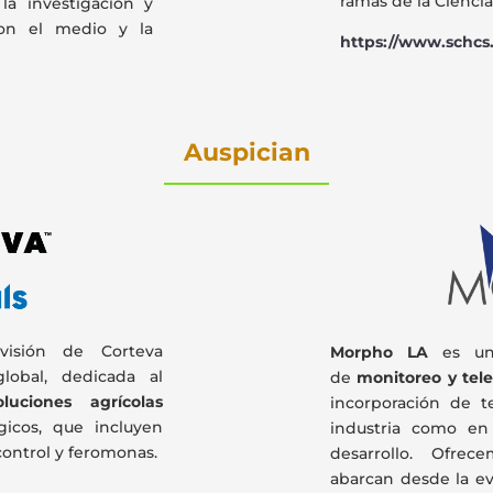
ramas de la Ciencia
la investigación y
 con el medio y la
https://www.schcs.
Auspician
visión de Corteva
Morpho LA
es una
global, dedicada al
de
monitoreo y tel
oluciones agrícolas
incorporación de t
gicos, que incluyen
industria como en 
control y feromonas.
desarrollo. Ofrec
abarcan desde la eva