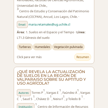
Renovables, Facultad de Ciencias Agronómicas,
Universidad de Chile.,
3
Centro de Estudio y Conservación del Patrimonio
Natural (CECPAN), Ancud, Los Lagos, Chile. ·
maria.retamales@ug.uchile.cl
Email:
Área:
1. Suelos en el Espacio y el Tiempo ·
Línea:
LT1.3 Génesis del suelo
Turberas
Humedales
Vegetación pulvinada
Click para ver más
Resumen
¿QUÉ REVELA LA ACTUALIZACIÓN
DE SUELOS EN LA REGIÓN DE
VALPARAISO SOBRE SU APTITUD Y
USO AGRÍCOLA?
1
1
1
Torres P
, Vargas E
, Faúndez Á
, Vargas
Autores:
1
1
1
1
1
C
, Saud S
, Chávez D
, Neira F
, y Toledo B
·
1
Centro de Información de Recursos
Institución: