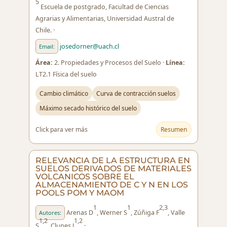
5
Escuela de postgrado, Facultad de Ciencias
Agrarias y Alimentarias, Universidad Austral de
Chile. ·
josedorner@uach.cl
Email:
Área:
2. Propiedades y Procesos del Suelo ·
Línea:
LT2.1 Física del suelo
Cambio climático
Curva de contracción suelos
Máximo secado histórico del suelo
Click para ver más
Resumen
RELEVANCIA DE LA ESTRUCTURA EN
SUELOS DERIVADOS DE MATERIALES
VOLCANICOS SOBRE EL
ALMACENAMIENTO DE C Y N EN LOS
POOLS POM Y MAOM
1
1
2,3
Arenas D
, Werner S
, Zúñiga F
, Valle
Autores:
1,2
1,2
S
, Clunes J
·