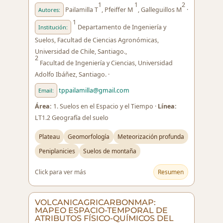
1
1
2
Pailamilla T
, Pfeiffer M
, Galleguillos M
·
Autores:
1
Departamento de Ingeniería y
Institución:
Suelos, Facultad de Ciencias Agronómicas,
Universidad de Chile, Santiago.,
2
Facultad de Ingeniería y Ciencias, Universidad
Adolfo Ibáñez, Santiago. ·
tppailamilla@gmail.com
Email:
Área:
1. Suelos en el Espacio y el Tiempo ·
Línea:
LT1.2 Geografía del suelo
Plateau
Geomorfología
Meteorización profunda
Peniplanicies
Suelos de montaña
Click para ver más
Resumen
VOLCANICAGRICARBONMAP:
MAPEO ESPACIO-TEMPORAL DE
ATRIBUTOS FÍSICO-QUÍMICOS DEL