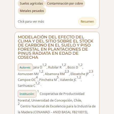
Suelos agrícolas
Contaminación por cobre
Metales pesados
Click para ver más
Resumen
MODELACIÓN DEL EFECTO DEL
CLIMA Y DEL SITIO SOBRE EL STOCK
DE CARBONO EN EL SUELO Y PISO
FORESTAL EN PLANTACIONES DE
PINUS RADIATA EN EDAD DE
COSECHA
1,2
1,2
1,2
Jara Ó
, Rubilar R
, Bozo D
,
Autores:
1,2
2,3
2,3
Asmussen MV
, Alzamora RM
, Elissetche JP
,
4
5
1,2
Campoe OC
, Pincheira M
, Valverde JC
,
1,2
Sanhueza C
·
1
Cooperativa de Productividad
Institución:
Forestal, Universidad de Concepción, Chile,
2
Centro Nacional de Excelencia para la Industria de
la Madera (CENAMAD – ANID BASAL FB210015),