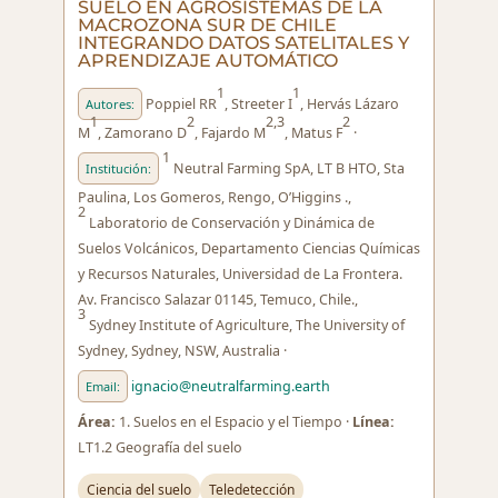
SUELO EN AGROSISTEMAS DE LA
MACROZONA SUR DE CHILE
INTEGRANDO DATOS SATELITALES Y
APRENDIZAJE AUTOMÁTICO
1
1
Poppiel RR
, Streeter I
, Hervás Lázaro
Autores:
1
2
2,3
2
M
, Zamorano D
, Fajardo M
, Matus F
·
1
Neutral Farming SpA, LT B HTO, Sta
Institución:
Paulina, Los Gomeros, Rengo, O’Higgins .,
2
Laboratorio de Conservación y Dinámica de
Suelos Volcánicos, Departamento Ciencias Químicas
y Recursos Naturales, Universidad de La Frontera.
Av. Francisco Salazar 01145, Temuco, Chile.,
3
Sydney Institute of Agriculture, The University of
Sydney, Sydney, NSW, Australia ·
ignacio@neutralfarming.earth
Email:
Área:
1. Suelos en el Espacio y el Tiempo ·
Línea:
LT1.2 Geografía del suelo
Ciencia del suelo
Teledetección