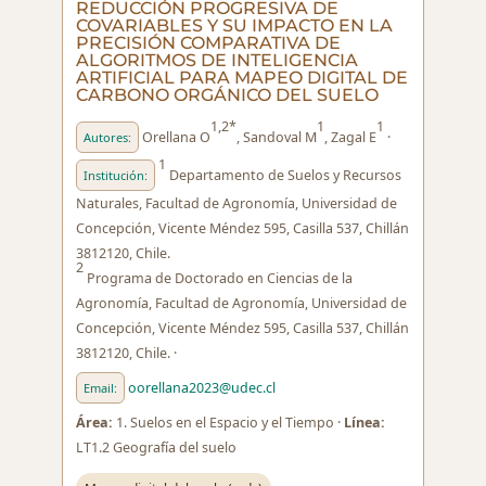
REDUCCIÓN PROGRESIVA DE
COVARIABLES Y SU IMPACTO EN LA
PRECISIÓN COMPARATIVA DE
ALGORITMOS DE INTELIGENCIA
ARTIFICIAL PARA MAPEO DIGITAL DE
CARBONO ORGÁNICO DEL SUELO
1,2*
1
1
Orellana O
, Sandoval M
, Zagal E
·
Autores:
1
Departamento de Suelos y Recursos
Institución:
Naturales, Facultad de Agronomía, Universidad de
Concepción, Vicente Méndez 595, Casilla 537, Chillán
3812120, Chile.
2
Programa de Doctorado en Ciencias de la
Agronomía, Facultad de Agronomía, Universidad de
Concepción, Vicente Méndez 595, Casilla 537, Chillán
3812120, Chile. ·
oorellana2023@udec.cl
Email:
Área:
1. Suelos en el Espacio y el Tiempo ·
Línea:
LT1.2 Geografía del suelo