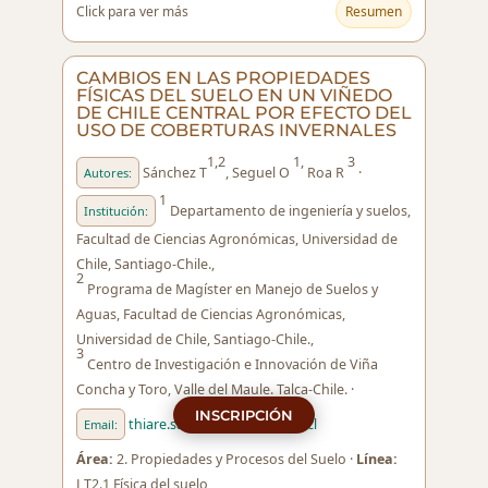
Click para ver más
Resumen
CAMBIOS EN LAS PROPIEDADES
FÍSICAS DEL SUELO EN UN VIÑEDO
DE CHILE CENTRAL POR EFECTO DEL
USO DE COBERTURAS INVERNALES
1,2
1,
3
Sánchez T
, Seguel O
Roa R
·
Autores:
1
Departamento de ingeniería y suelos,
Institución:
Facultad de Ciencias Agronómicas, Universidad de
Chile, Santiago-Chile.,
2
Programa de Magíster en Manejo de Suelos y
Aguas, Facultad de Ciencias Agronómicas,
Universidad de Chile, Santiago-Chile.,
3
Centro de Investigación e Innovación de Viña
Concha y Toro, Valle del Maule. Talca-Chile. ·
INSCRIPCIÓN
thiare.sanchez.e@ug.uchile.cl
Email:
Área:
2. Propiedades y Procesos del Suelo ·
Línea:
LT2.1 Física del suelo