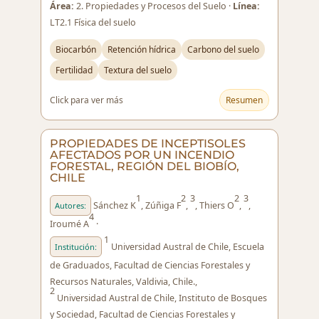
Área:
2. Propiedades y Procesos del Suelo ·
Línea:
LT2.1 Física del suelo
Biocarbón
Retención hídrica
Carbono del suelo
Fertilidad
Textura del suelo
Click para ver más
Resumen
PROPIEDADES DE INCEPTISOLES
AFECTADOS POR UN INCENDIO
FORESTAL, REGIÓN DEL BIOBÍO,
CHILE
1
2
3
2
3
Sánchez K
, Zúñiga F
,
, Thiers O
,
,
Autores:
4
Iroumé A
·
1
Universidad Austral de Chile, Escuela
Institución:
de Graduados, Facultad de Ciencias Forestales y
Recursos Naturales, Valdivia, Chile.,
2
Universidad Austral de Chile, Instituto de Bosques
y Sociedad, Facultad de Ciencias Forestales y