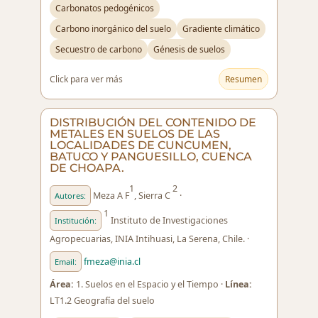
Carbonatos pedogénicos
Carbono inorgánico del suelo
Gradiente climático
Secuestro de carbono
Génesis de suelos
Click para ver más
Resumen
DISTRIBUCIÓN DEL CONTENIDO DE
METALES EN SUELOS DE LAS
LOCALIDADES DE CUNCUMEN,
BATUCO Y PANGUESILLO, CUENCA
DE CHOAPA.
1
2
Meza A F
, Sierra C
·
Autores:
1
Instituto de Investigaciones
Institución:
Agropecuarias, INIA Intihuasi, La Serena, Chile. ·
fmeza@inia.cl
Email:
Área:
1. Suelos en el Espacio y el Tiempo ·
Línea:
LT1.2 Geografía del suelo