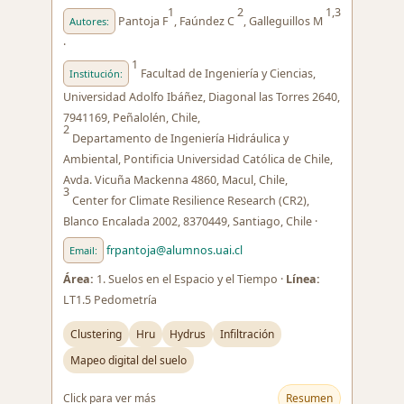
1
2
1,3
Pantoja F
, Faúndez C
, Galleguillos M
Autores:
·
1
Facultad de Ingeniería y Ciencias,
Institución:
Universidad Adolfo Ibáñez, Diagonal las Torres 2640,
7941169, Peñalolén, Chile,
2
Departamento de Ingeniería Hidráulica y
Ambiental, Pontificia Universidad Católica de Chile,
Avda. Vicuña Mackenna 4860, Macul, Chile,
3
Center for Climate Resilience Research (CR2),
Blanco Encalada 2002, 8370449, Santiago, Chile ·
frpantoja@alumnos.uai.cl
Email:
Área:
1. Suelos en el Espacio y el Tiempo ·
Línea:
LT1.5 Pedometría
Clustering
Hru
Hydrus
Infiltración
Mapeo digital del suelo
Click para ver más
Resumen