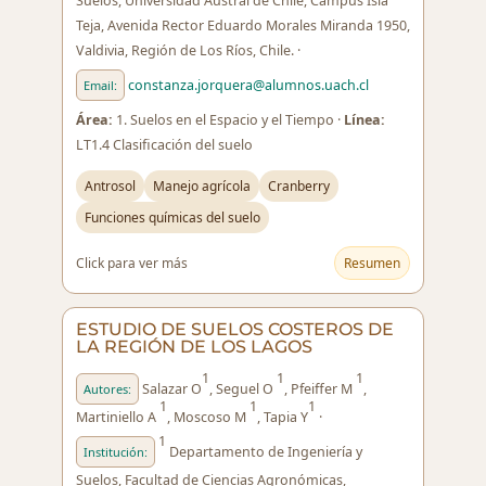
Suelos, Universidad Austral de Chile, Campus Isla
Teja, Avenida Rector Eduardo Morales Miranda 1950,
Valdivia, Región de Los Ríos, Chile. ·
constanza.jorquera@alumnos.uach.cl
Email:
Área:
1. Suelos en el Espacio y el Tiempo ·
Línea:
LT1.4 Clasificación del suelo
Antrosol
Manejo agrícola
Cranberry
Funciones químicas del suelo
Click para ver más
Resumen
ESTUDIO DE SUELOS COSTEROS DE
LA REGIÓN DE LOS LAGOS
1
1
1
Salazar O
, Seguel O
, Pfeiffer M
,
Autores:
1
1
1
Martiniello A
, Moscoso M
, Tapia Y
·
1
Departamento de Ingeniería y
Institución:
Suelos, Facultad de Ciencias Agronómicas,