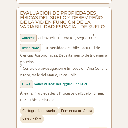
EVALUACIÓN DE PROPIEDADES
FÍSICAS DEL SUELO Y DESEMPEÑO
DE LA VID EN FUNCIÓN DE LA
VARIABILIDAD ESPACIAL DE SUELO
1
2
3
Valenzuela B
, Roa R
, Seguel O
·
Autores:
1
Universidad de Chile, Facultad de
Institución:
Ciencias Agronómicas, Departamento de Ingeniería
y Suelos.,
2
Centro de Investigación e Innovación Viña Concha
y Toro, Valle del Maule, Talca-Chile. ·
belen.valenzuela.g@ug.uchile.cl
Email:
Área:
2. Propiedades y Procesos del Suelo ·
Línea:
LT2.1 Física del suelo
Cartografía de suelos
Enmienda orgánica
Vitis vinífera