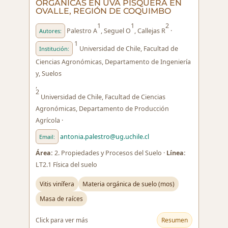
ORGÁNICAS EN UVA PISQUERA EN
OVALLE, REGIÓN DE COQUIMBO
1
1
2
Palestro A
, Seguel O
, Callejas R
·
Autores:
1
Universidad de Chile, Facultad de
Institución:
Ciencias Agronómicas, Departamento de Ingeniería
y, Suelos
,
2
Universidad de Chile, Facultad de Ciencias
Agronómicas, Departamento de Producción
Agrícola ·
antonia.palestro@ug.uchile.cl
Email:
Área:
2. Propiedades y Procesos del Suelo ·
Línea:
LT2.1 Física del suelo
Vitis vinífera
Materia orgánica de suelo (mos)
Masa de raíces
Click para ver más
Resumen