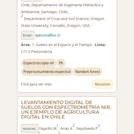
Chile, Departamento de Ingeniería Hidráulica y
Ambiental, Santiago, Chile.,
2
Department of Crop and Soil Science, Oregon
State University, Corvallis, Oregon, USA. ·
ejacuna@uc.cl
Email:
Área:
1. Suelos en el Espacio y el Tiempo ·
Línea:
LT1.5 Pedometría
Espectroscopía nir
Ph
Preprocesamiento espectral
Random forest
Click para ver más
Resumen
LEVANTAMIENTO DIGITAL DE
SUELOS CON ESPECTROMETRÍA NIR,
UN EJEMPLO DE AGRICULTURA
DIGITAL EN CHILE
1
2
2
Fajardo M
, Arias A
, Sepúlveda P
,
Autores:
2
2