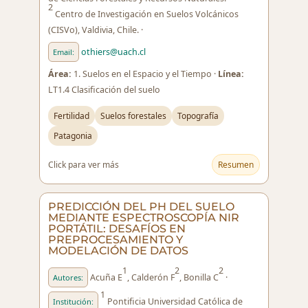
2
Centro de Investigación en Suelos Volcánicos
(CISVo), Valdivia, Chile. ·
othiers@uach.cl
Email:
Área:
1. Suelos en el Espacio y el Tiempo ·
Línea:
LT1.4 Clasificación del suelo
Fertilidad
Suelos forestales
Topografía
Patagonia
Click para ver más
Resumen
PREDICCIÓN DEL PH DEL SUELO
MEDIANTE ESPECTROSCOPÍA NIR
PORTÁTIL: DESAFÍOS EN
PREPROCESAMIENTO Y
MODELACIÓN DE DATOS
1
2
2
Acuña E
, Calderón F
, Bonilla C
·
Autores:
1
Pontificia Universidad Católica de
Institución: