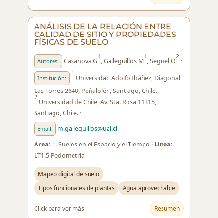
ANÁLISIS DE LA RELACIÓN ENTRE
CALIDAD DE SITIO Y PROPIEDADES
FÍSICAS DE SUELO
1
1
2
Casanova G
, Galleguillos M
, Seguel O
·
Autores:
1
Universidad Adolfo Ibáñez, Diagonal
Institución:
Las Torres 2640, Peñalolén, Santiago, Chile.,
2
Universidad de Chile, Av. Sta. Rosa 11315,
Santiago, Chile. ·
m.galleguillos@uai.cl
Email:
Área:
1. Suelos en el Espacio y el Tiempo ·
Línea:
LT1.5 Pedometría
Mapeo digital de suelo
Tipos funcionales de plantas
Agua aprovechable
Click para ver más
Resumen