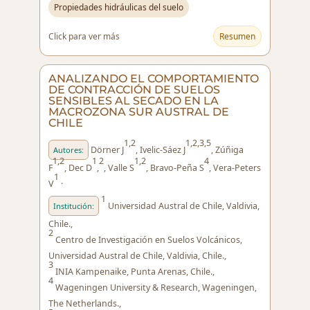
Propiedades hidráulicas del suelo
Click para ver más
Resumen
ANALIZANDO EL COMPORTAMIENTO
DE CONTRACCIÓN DE SUELOS
SENSIBLES AL SECADO EN LA
MACROZONA SUR AUSTRAL DE
CHILE
1,2
1,2,3,5
Dörner J
, Ivelic-Sáez J
, Zúñiga
Autores:
1,2
1
2
1,2
4
F
, Dec D
,
, Valle S
, Bravo-Peña S
, Vera-Peters
1
V
·
1
Universidad Austral de Chile, Valdivia,
Institución:
Chile.,
2
Centro de Investigación en Suelos Volcánicos,
Universidad Austral de Chile, Valdivia, Chile.,
3
INIA Kampenaike, Punta Arenas, Chile.,
4
Wageningen University & Research, Wageningen,
The Netherlands.,