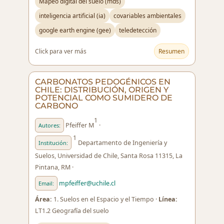
Mapeo digital del suelo (mds)
inteligencia artificial (ia)
covariables ambientales
google earth engine (gee)
teledetección
Click para ver más
Resumen
CARBONATOS PEDOGÉNICOS EN
CHILE: DISTRIBUCIÓN, ORIGEN Y
POTENCIAL COMO SUMIDERO DE
CARBONO
1
Pfeiffer M
·
Autores:
1
Departamento de Ingeniería y
Institución:
Suelos, Universidad de Chile, Santa Rosa 11315, La
Pintana, RM ·
mpfeiffer@uchile.cl
Email:
Área:
1. Suelos en el Espacio y el Tiempo ·
Línea:
LT1.2 Geografía del suelo