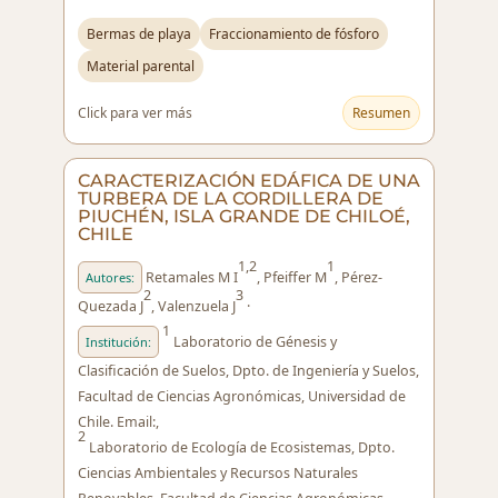
Bermas de playa
Fraccionamiento de fósforo
Material parental
Click para ver más
Resumen
CARACTERIZACIÓN EDÁFICA DE UNA
TURBERA DE LA CORDILLERA DE
PIUCHÉN, ISLA GRANDE DE CHILOÉ,
CHILE
1,2
1
Retamales M I
, Pfeiffer M
, Pérez-
Autores:
2
3
Quezada J
, Valenzuela J
·
1
Laboratorio de Génesis y
Institución:
Clasificación de Suelos, Dpto. de Ingeniería y Suelos,
Facultad de Ciencias Agronómicas, Universidad de
Chile. Email:,
2
Laboratorio de Ecología de Ecosistemas, Dpto.
Ciencias Ambientales y Recursos Naturales