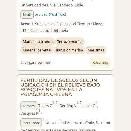
Universidad de Chile, Santiago, Chile. ·
osalazar@uchile.cl
Email:
Área:
1. Suelos en el Espacio y el Tiempo ·
Línea:
LT1.4 Clasificación del suelo
Material volcánico
Terraza marina
Material parental
Intrusión marina
Marismas
Click para ver más
Resumen
FERTILIDAD DE SUELOS SEGÚN
UBICACIÓN EN EL RELIEVE BAJO
BOSQUES NATIVOS EN LA
PATAGONIA CHILENA
1,2
1,2
1
Thiers O
, Gerding V
, Luco C
,
Autores:
1
Vásquez R
·
1
Universidad Austral de Chile, Facultad
Institución:
de Ciencias Forestales y Recursos Naturales.