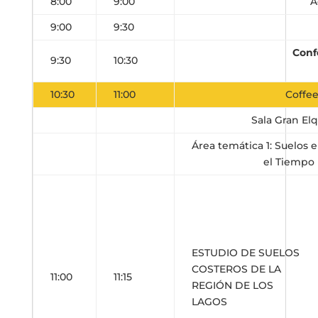
8:00
9:00
A
9:00
9:30
Conf
9:30
10:30
10:30
11:00
Coffee
Sala Gran Elq
Área temática 1: Suelos e
el Tiempo
ESTUDIO DE SUELOS
COSTEROS DE LA
11:00
11:15
REGIÓN DE LOS
LAGOS