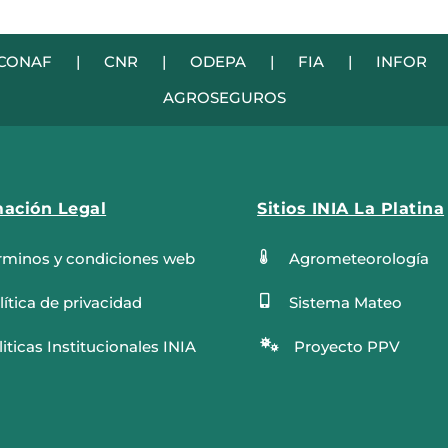
CONAF
|
CNR
|
ODEPA
|
FIA
|
INFOR
AGROSEGUROS
mación Legal
Sitios INIA La Platina
rminos y condiciones web

Agrometeorología
lítica de privacidad

Sistema Mateo
iticas Institucionales INIA

Proyecto PPV