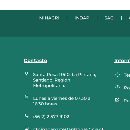
MINAGRI
|
INDAP
|
SAG
|
Contacto
Infor

Santa Rosa 11610, La Pintana,
=
Té
Santiago, Región
Metropolitana.
=
Po

Lunes a viernes de 07:30 a

Pol
16:30 horas

(56-2) 2 577 9102

oficinadeparteslaplatina@inia.cl