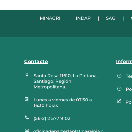
MINAGRI
|
INDAP
|
SAG
|
Contacto
Infor

Santa Rosa 11610, La Pintana,
=
Té
Santiago, Región
Metropolitana.
=
Po

Lunes a viernes de 07:30 a

Pol
16:30 horas

(56-2) 2 577 9102

oficinadeparteslaplatina@inia.cl