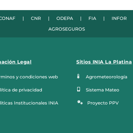
CONAF
|
CNR
|
ODEPA
|
FIA
|
INFOR
AGROSEGUROS
mación Legal
Sitios INIA La Platina
rminos y condiciones web

Agrometeorología
lítica de privacidad

Sistema Mateo
iticas Institucionales INIA

Proyecto PPV