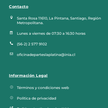
Contacto

Santa Rosa 11610, La Pintana, Santiago, Región
Metropolitana.

Lunes a viernes de 07:30 a 16:30 horas

(56-2) 2 577 9102

oficinadeparteslaplatina@inia.cl
Información Legal
=
Términos y condiciones web
=
Política de privacidad