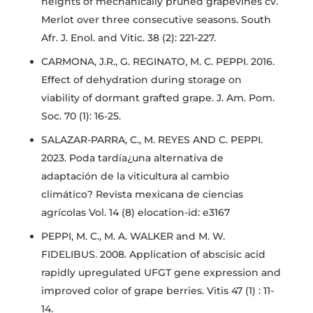
heights of mechanically pruned grapevines cv.
Merlot over three consecutive seasons. South
Afr. J. Enol. and Vitic. 38 (2): 221-227.
CARMONA, J.R., G. REGINATO, M. C. PEPPI. 2016.
Effect of dehydration during storage on
viability of dormant grafted grape. J. Am. Pom.
Soc. 70 (1): 16-25.
SALAZAR-PARRA, C., M. REYES AND C. PEPPI.
2023. Poda tardía¿una alternativa de
adaptación de la viticultura al cambio
climático? Revista mexicana de ciencias
agrícolas Vol. 14 (8) elocation-id: e3167
PEPPI, M. C., M. A. WALKER and M. W.
FIDELIBUS. 2008. Application of abscisic acid
rapidly upregulated UFGT gene expression and
improved color of grape berries. Vitis 47 (1) : 11-
14.