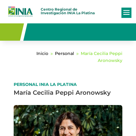
Centro Regional de
Investigación
INIA La Platina
Inicio
Personal
María Cecilia Peppi
9
9
Aronowsky
PERSONAL INIA LA PLATINA
María Cecilia Peppi Aronowsky