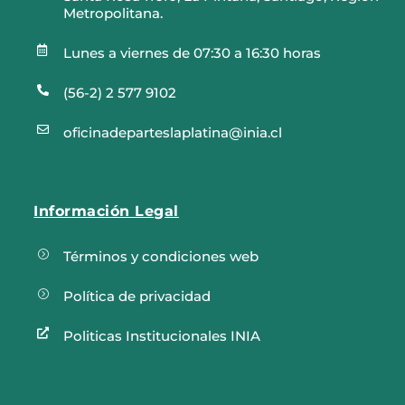
Metropolitana.

Lunes a viernes de 07:30 a 16:30 horas

(56-2) 2 577 9102

oficinadeparteslaplatina@inia.cl
Información Legal
=
Términos y condiciones web
=
Política de privacidad

Politicas Institucionales INIA